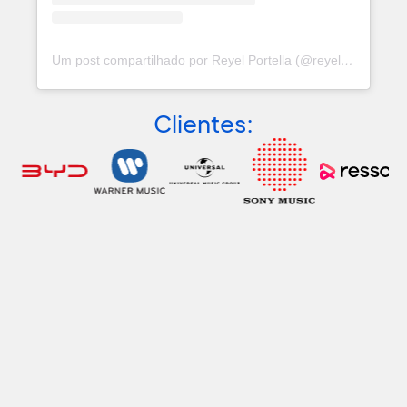
Um post compartilhado por Reyel Portella (@reyel.portella)
Clientes:
#Publi com Reyel
Nome
Email
Celular