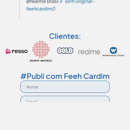
@realme Brasil
♬ som original -
feehcardim0
Clientes:
#Publi com Feeh Cardim
Nome
Email
Celular
Empresa