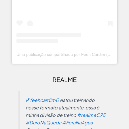
Uma publicação compartilhada por Feeh Cardim (@feeh_cardim)
REALME
@feehcardim0
estou treinando
nesse formato atualmente, essa é
minha divisão de treino
#realmeC75
#DuroNaQueda
#FeraNaÁgua