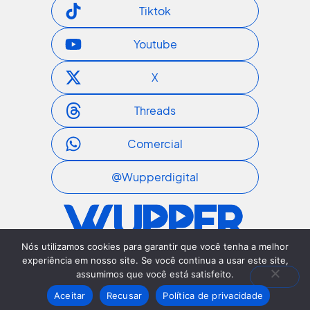
Tiktok
Youtube
X
Threads
Comercial
@wupperdigital
Nós utilizamos cookies para garantir que você tenha a melhor
experiência em nosso site. Se você continua a usar este site,
I
T
I
L
E
n
i
c
i
n
assumimos que você está satisfeito.
s
k
o
n
v
Aceitar
Recusar
Política de privacidade
t
t
n
k
e
a
o
-
e
l