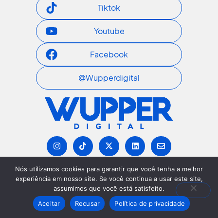
Tiktok
Youtube
Facebook
@wupperdigital
I
T
I
L
E
n
i
c
i
n
s
k
o
n
v
t
t
n
k
e
Nós utilizamos cookies para garantir que você tenha a melhor
a
o
-
e
l
g
k
x
d
o
experiência em nosso site. Se você continua a usar este site,
r
-
i
p
assumimos que você está satisfeito.
a
t
n
e
m
w
Aceitar
Recusar
Política de privacidade
i
t