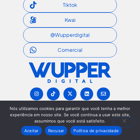
Tiktok
Kwai
@wupperdigital
Comercial
I
T
I
L
E
n
i
c
i
n
s
k
o
n
v
t
t
n
k
e
Nós utilizamos cookies para garantir que você tenha a melhor
a
o
-
e
l
g
k
x
d
o
experiência em nosso site. Se você continua a usar este site,
r
-
i
p
assumimos que você está satisfeito.
a
t
n
e
m
w
Aceitar
Recusar
Política de privacidade
i
t